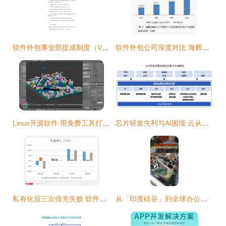
软件外包事业部提成制度（V1.0）
软件外包公司深度对比 海辉、软通、东软集团等如何选择？附组图解析
Linux开源软件 用免费工具打造专业级媒体制作与外包方案
芯片研发失利与AI困境 云从科技何时走出外包模式
私有化后三次借壳失败 软件外包老二软通动力冲刺注册制
从「印度硅谷」到全球办公中心 班加罗尔的软件外包崛起之路